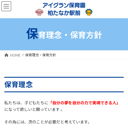
コ
ナ
ン
ビ
テ
ゲ
ン
ー
ツ
シ
保
へ
ョ
育理念・保育方針
ス
ン
キ
に
ッ
移
プ
動
HOME
保育理念・保育方針
保育理念
私たちは、子どもたちに
「自分の夢を自分の力で実現できる人」
になって欲しいと願っています 。
その為には、次のことが必要だと考えています。