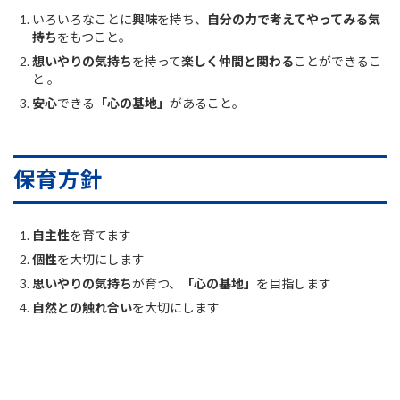
いろいろなことに
興味
を持ち、
自分の力で考えてやってみる気
持ち
をもつこと。
想いやりの気持ち
を持って
楽しく仲間と関わる
ことができるこ
と 。
安心
できる
「心の基地」
があること。
保育方針
自主性
を育てます
個性
を大切にします
思いやりの気持ち
が育つ、
「心の基地」
を目指します
自然との触れ合い
を大切にします